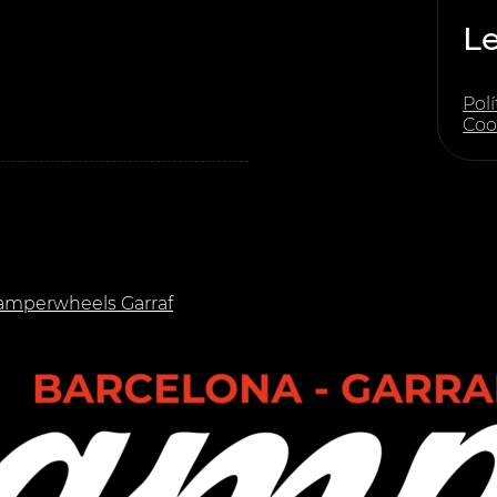
L
Polí
Coo
amperwheels Garraf