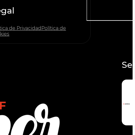
egal
tica de Privacidad
Política de
kies
Ser