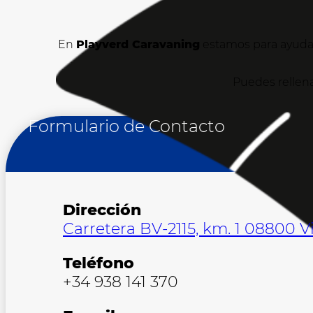
En
Playverd Caravaning
estamos para ayudar
Puedes rellena
Formulario de Contacto
Dirección
Carretera BV-2115, km. 1 08800 Vi
Teléfono
+34 938 141 370