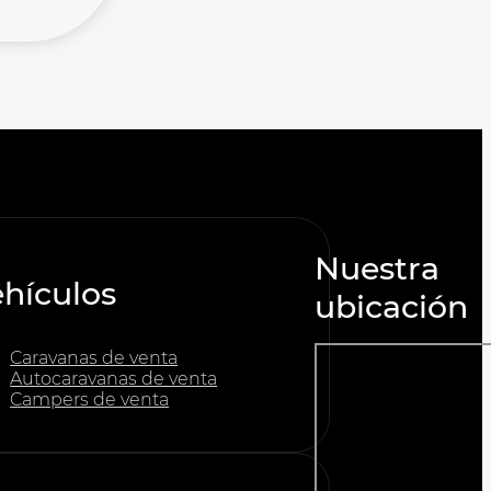
Nuestra
hículos
ubicación
Caravanas de venta
Autocaravanas de venta
Campers de venta