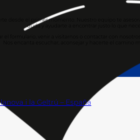
te desde el primer momento. Nuestro equipo te asesorar
duda y ayudarte a encontrar justo lo que nece
r el formulario, venir a visitarnos o contactar con nosot
Nos encanta escuchar, aconsejar y hacerte el camino m
lanova i la Geltrú – España