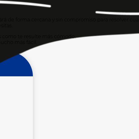
á de forma cercana y sin compromiso para resolver cua
sitas.
ros como te resulte más cómodo.
ucho más fácil.