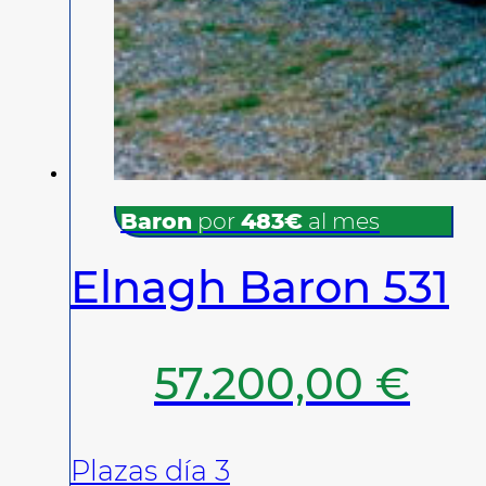
Baron
por
483€
al mes
Elnagh Baron 531
57.200,00
€
Plazas día 3