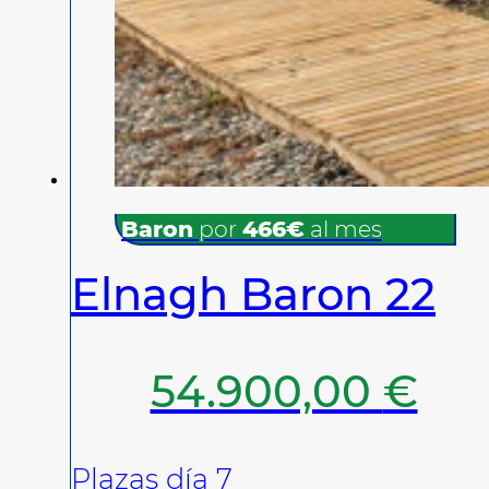
Baron
por
466€
al mes
Elnagh Baron 22
54.900,00
€
Plazas día 7