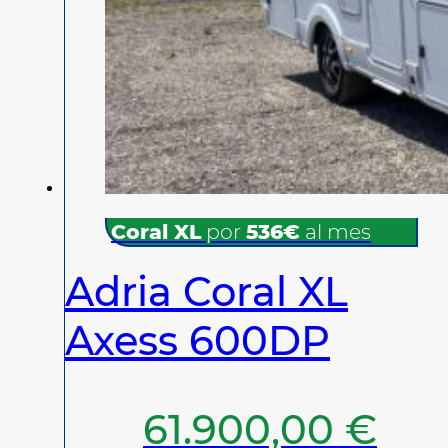
Coral XL
por
536€
al mes
Adria Coral XL
Axess 600DP
61.900,00
€