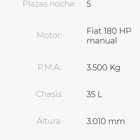
Plazas noche:
5
diseño robusto que transmite durabilidad y
sofisticación.
Fiat 180 HP
Motor:
manual
P.M.A:
3.500 Kg
Chasis:
35 L
Altura:
3.010 mm