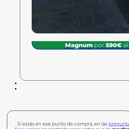
Magnum
por
590€
al
Si estás en ese punto de compra, en las
pregunt